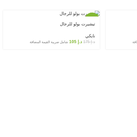
-40%
تيشيرت بولو للرجال
نايكي
د.إ
105
د.إ
175
افة
شامل ضريبة القيمة المضافة