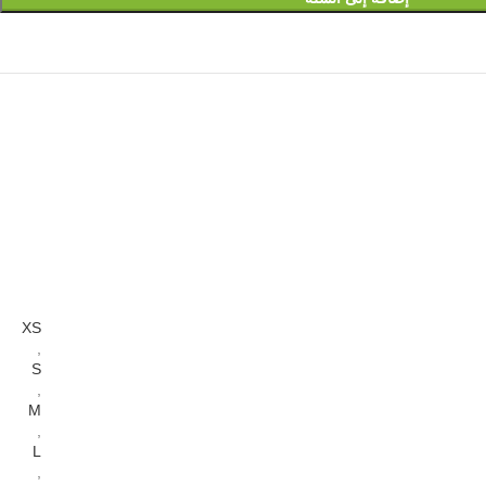
XS
,
S
,
M
,
L
,