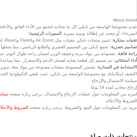
About brand
تقدم مجموعتنا الواسعة من نايكي كل ما تحتاجه لتجمع بين الأداء الفائق والأن
استرخاء، أو تبحث عن إطلالة يومية مميزة.
المميزات الرئيسية:
تقنيات مبتكرة:
تتميز منتجات نايكي بتقنيات مثل Air Zoom وFlyknit وReact، لتوفر لك أقصى درجات الراحة والاستجابة خلال التمارين.
*
الاسم
تصاميم عصرية:
تجمع نايكي بين التصميم العصري والطابع الرياضي، مما يجعلها 
راحة فائقة:
مصنوعة من مواد مرنة وخفيفة الوزن لضمان راحة طوال اليوم، سواء أ
أداء استثنائي:
تم تصميم كل قطعة بعناية لضمان الدعم والاستقرار، مما يساعدك
الاستدامة في الصدارة:
تتضمن المجموعة منتجات مصنوعة من مواد معاد تدويرها،
احفظ اسمي، بريدي الإلكتروني، والموقع الإلكتروني في هذا المتصفح لاستخد
اكتشف إمكانياتك مع مجموعتنا الواسعة من نايكي، حيث تلتقي التكنولوجيا الحدي
سياسة الاستبدال والإرجاع
إرجاع مجاني لمدة 14 يومًا.
لمزيد من المعلومات حول عمليات الإرجاع والاستبدال، يرجى زيارة صفحة
سياسة
الشروط والأحكام
مزيد من المعلومات حول البنود والشروط، يرجى زيارة صفحة
الشروط والأحكا
منتجات ذات صلة