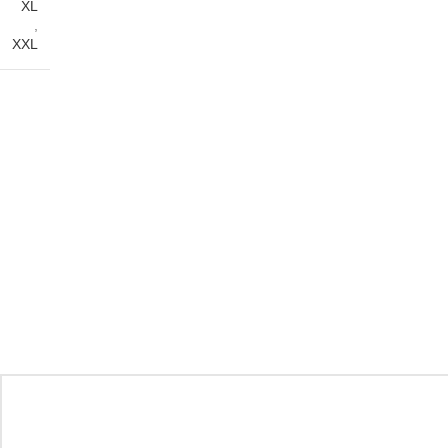
XL
,
XXL
Navy