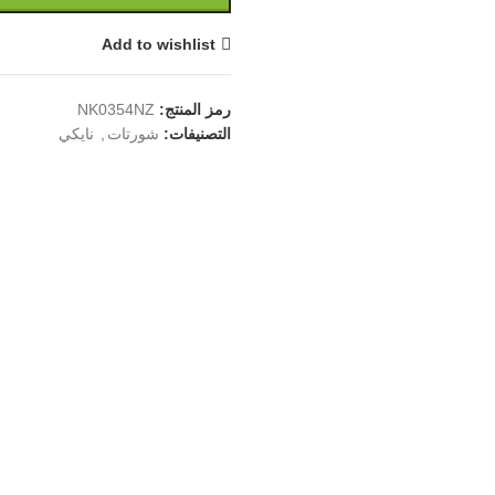
Add to wishlist
رمز المنتج:
NK0354NZ
التصنيفات:
شورتات
,
نايكي