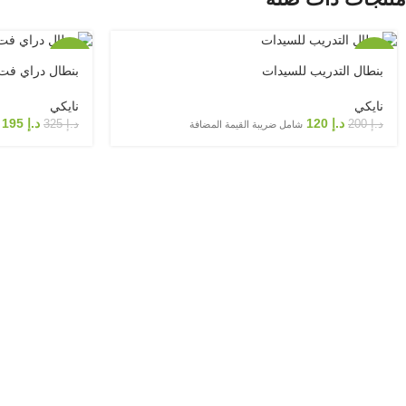
-40%
-40%
بنطال التدريب للسيدات
بنطال دراي فت 
نايكي
نايكي
د.إ
120
د.إ
195
د.إ
200
د.إ
325
شامل ضريبة القيمة المضافة