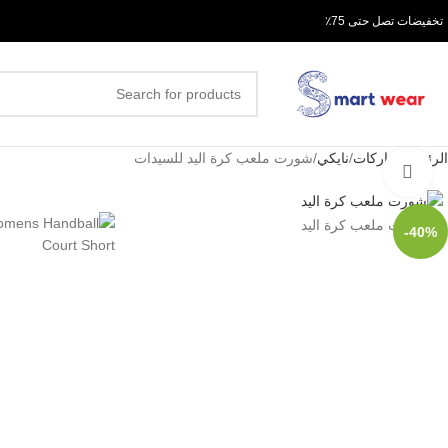
 تخفيضات تصل حتى 75٪
الرئيسية
ماركات
نايكي
شورت ملعب كرة اليد للسيدات
Click to enlarge
-40%