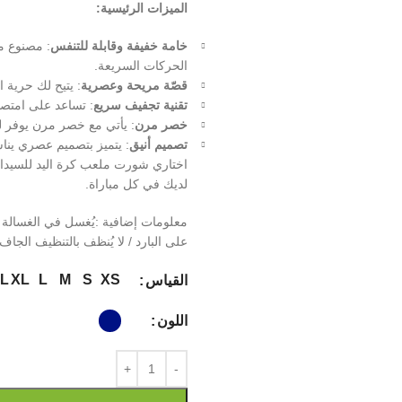
الميزات الرئيسية:
خامة خفيفة وقابلة للتنفس
: مصنوع م
الحركات السريعة.
قصّة مريحة وعصرية
: يتيح لك حرية ال
تقنية تجفيف سريع
: تساعد على امتصا
خصر مرن
: يأتي مع خصر مرن يوفر لك
تصميم أنيق
: يتميز بتصميم عصري يناس
اختاري شورت ملعب كرة اليد للسيدات ل
لديك في كل مباراة.
على البارد / لا يُنظف بالتنظيف الجاف
L
XL
L
M
S
XS
القياس
اللون