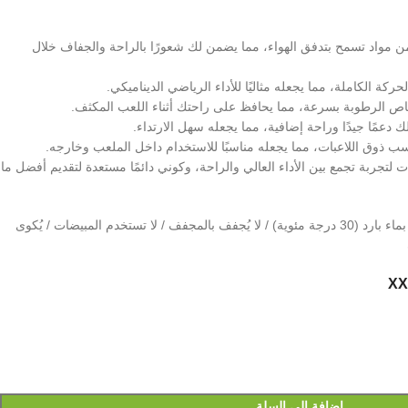
ن مواد تسمح بتدفق الهواء، مما يضمن لك شعورًا بالراحة والجفاف خلال
حركة الكاملة، مما يجعله مثاليًا للأداء الرياضي الديناميكي.
ص الرطوبة بسرعة، مما يحافظ على راحتك أثناء اللعب المكثف.
 دعمًا جيدًا وراحة إضافية، مما يجعله سهل الارتداء.
ب ذوق اللاعبات، مما يجعله مناسبًا للاستخدام داخل الملعب وخارجه.
تجربة تجمع بين الأداء العالي والراحة، وكوني دائمًا مستعدة لتقديم أفضل ما
معلومات إضافية :يُغسل في الغسالة بماء بارد (30 درجة مئوية) / لا يُجفف بالمجفف / لا تستخدم المبيضات / يُكوى
XX
إضافة إلى السلة