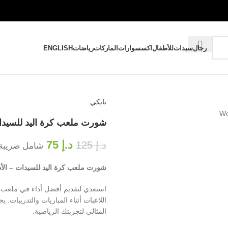
رجال
سيدات
للأطفال
اكسسوارات
الماركات
رياضات
ENGLISH
نايكي
شورت ملعب كرة اليد للسيد
د.إ
75
د.إ
125
شامل ضريبة 
شورت ملعب كرة اليد للسيدات – الأد
استعدي لتقديم أفضل أداء في ملعب ك
اللاعبات أثناء المباريات والتدريبات.
المثالي لتجربتك الرياضية.