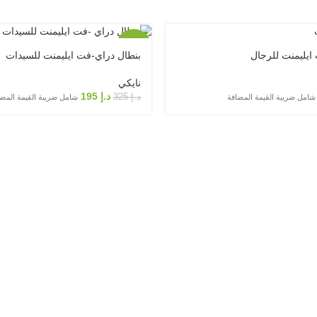
-40%
ايليمنت للرجال
بنطال دراي-فت ايليمنت للسيدات
نايكي
د.إ
195
د.إ
325
شامل ضريبة القيمة المضافة
شامل ضريبة القيمة المض