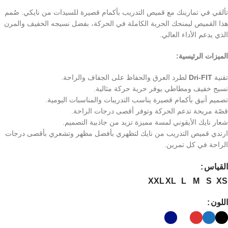
تألقي في تمارينك مع قميص التدريب بأكمام قصيرة للسيدات من نايكي. صُمم
هذا القميص ليمنحك الحرية الكاملة في الحركة، بفضل نسيجه الخفيف والمرن
الذي يدعم الأداء العالي.
الميزات الرئيسية:
تقنية
Dri-FIT
لطرد العرق والحفاظ على الجفاف والراحة.
نسيج خفيف ومطاطي يوفر حرية حركة مثالية.
تصميم أنيق بأكمام قصيرة يناسب التدريبات والمناسبات اليومية.
قصّة مريحة تدعم الحركة وتوفر أقصى درجات الراحة.
شعار نايك الأيقوني لمسة مميزة تزيد من جاذبية التصميم.
ارتدي قميص التدريب من نايك لتظهري بأفضل مظهر وتشعري بأقصى درجات
الراحة في كل تمرين.
القياس
XXL
XL
L
M
S
XS
اللون