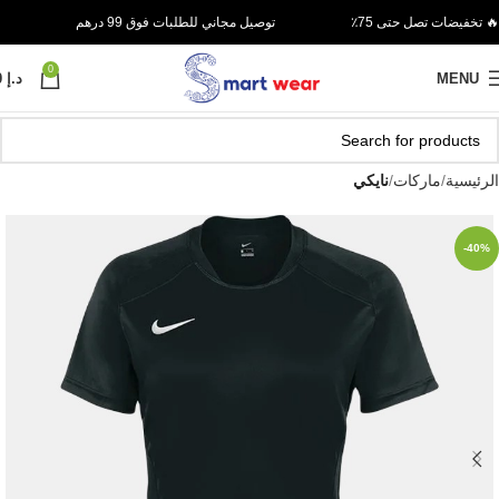
🔥 تخفيضات تصل حتى 75٪
توصيل مجاني للطلبات فوق 99 درهم
0
MENU
د.إ
0
الرئيسية
ماركات
نايكي
-40%