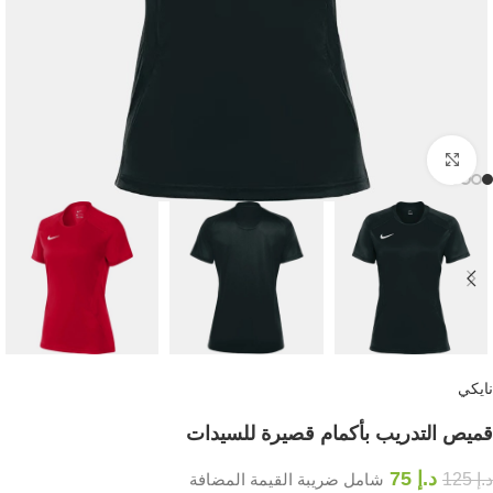
Click to enlarge
نايكي
قميص التدريب بأكمام قصيرة للسيدات
د.إ
75
د.إ
125
شامل ضريبة القيمة المضافة