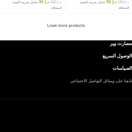
د.إ
90
د.إ
90
د.إ
150
د.إ
150
شامل ضريبة القيمة
شامل ضريبة القيمة
المضافة
المضافة
Load more products
سمارت وير
الوصول السريع
السياسات
تابعنا على وسائل التواصل الاحتماعي