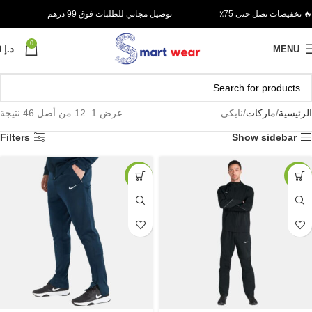
🔥 تخفيضات تصل حتى 75٪
توصيل مجاني للطلبات فوق 99 درهم
0
MENU
د.إ
0
الرئيسية
ماركات
نايكي
عرض 1–12 من أصل 46 نتيجة
Filters
Show sidebar
-40%
-40%