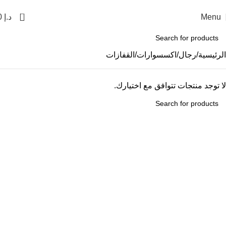
🔥 تخفيضات تصل حتى 75٪
توصيل مجاني للطلبات فوق 99 درهم
0
Menu
د.إ
0
الرئيسية
رجال
اكسسوارات
القفازات
لا توجد منتجات تتوافق مع اختيارك.