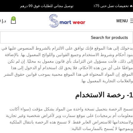
🔥 تخفيضات تصل حتى 75٪
توصيل مجاني للطلبات فوق 99 درهم
0
MENU
د.إ
0
بدخولك إلى هذا الموقع فإنك توافق على الالتزام بالشروط المنصوص عليها في
بنود أحكام وشروط الاستخدام وجميع القوانين واللوائح المعمول بها. بالإضافة
إلى ذلك، فأنت مسؤول عن التزامك بأي قانون معمول به محليًا. إن لم تكن
موافقًا على أي من هذه الأحكام، فلا يحق لك استخدام أو الدخول إلى هذا
الموقع. إن المواد المحتواة في هذا الموقع محمية بموجب قوانين حقوق النشر
والعلامات التجارية المعمول بها.
1- رخصة الاستخدام
تسمح الرخصة بتحميل نسخة واحدة من المواد بشكل مؤقت (سواء أكانت
معلومات أم برمجيات) على موقع سمارت وير لأغراض شخصية وغير تجارية
ولاستخدامها للاستعراض العابر فقط. لا تسمح هذه الرخصة بانتقال الملكية
وبموجبها لا يُسمح بالممارسات التالية: