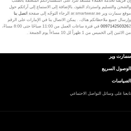
إن فريقنا لخدمة العملاء مستعد للرد على استفساراتكم المتعلقة بالطلب
والشحن والتسليم واسترداد النقود، بالإضافة إلى الاستماع إلى آرائكم حول
موقع سمارت وير ar.smartwear.ae الرجاء التوجّه إلى صفحة
اتصل بنا
وإرسال جميع ملاحظاتكم هناك، . يمكن الاتصال بنا في الإمارات على الرقم
009714250326
2 في فترة ساعات العمل من 11:00 صباحًا حتى 8:00 مساءً،
من الاثنين إلى الخميس من 1 ظهراً لل 10 مساءاً يوم الجمعة .
سمارت وير
الوصول السريع
السياسات
تابعنا على وسائل التواصل الاحتماعي