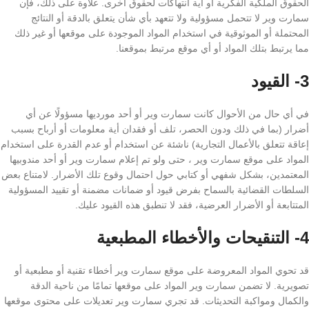
الحقوق الملكية الفكرية أو أية انتهاكات لحقوق أخرى. علاوة على ذلك، فإن
سمارت وير لا تتحمل مسؤولية ولا تتعهد بأي شأن يتعلق بالدقة أو النتائج
المحتملة أو الموثوقية في استخدام المواد الموجودة على موقعها أو غير ذلك
مما يرتبط بتلك المواد أو أي موقع مرتبط بموقعنا.
3- القيود
في أي حال من الأحوال كانت سمارت وير أو أحد مورديها مسؤولًا عن أي
أضرار (بما في ذلك ودون الحصر، تلف أو فقدان أية معلومات أو أرباح بسبب
إعاقة تتعلق بالأعمال التجارية) ناشئة عن استخدام أو عدم القدرة على استخدام
المواد على موقع سمارت وير ، حتى ولو تم إعلام سمارت وير أو أحد مندوبيها
المعتمدين، بشكل شفهي أو كتابي حول احتمال وقوع تلك الأضرار. لامتناع بعض
السلطات القضائية بالسماح بفرض قيود أو ضمانات مضمنة أو تقييد المسؤولية
المتتابعة أو الأضرار العرضية، فقد لا تنطبق هذه القيود عليك.
4- التنقيحات والأخطاء المطبعية
قد تحوي المواد المعروضة على موقع سمارت وير أخطاء تقنية أو مطبعية أو
تصويرية. لا تضمن سمارت وير المواد على موقعها تمامًا من ناحية الدقة
والكمال ومواكبة التحديثات. قد تجري سمارت وير تعديلات على محتوى موقعها