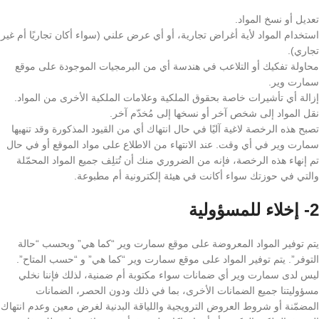
تعديل أو نسخ المواد.
استخدام المواد لأية أغراض تجارية، أو أي عرض علني (سواء أكان تجاريًا أم غير
تجاري).
محاولة تفكيك أو التلاعب في هندسة أي من البرمجيات الموجودة على موقع
سمارت وير.
إزالة أي تأشيرات خاصة بحقوق الملكية وعلامات الملكية الأخرى من المواد.
نقل المواد إلى شخص آخر أو نسخها إلى مُخدّم آخر.
تصبح هذه الرخصة لاغية آليًا في حال انتهاك أي من القيود المذكورة وقد تنهيها
سمارت وير في أي وقت. عند الانتهاء من الاطلاع على مواد الموقع أو في حال
تم إنهاء هذه الرخصة، فإنه من الضروري منك أن تُتلِف جميع المواد المحمّلة
والتي في حوزتك سواء أكانت في هيئة إلكترونية أم مطبوعة.
2- إخلاء للمسؤولية
يتم توفير المواد المعروضة على موقع سمارت وير “كما هي” وبحسب “حالة
التوفر”. يتم توفير المواد على موقع سمارت وير “كما هي” و “حسب المتاح”.
ليس لدى سمارت وير أي ضمانات سواء مكتوبة أم ضمنية، لذلك فإننا نخلي
مسؤوليتنا جميع الضمانات الأخرى، بما في ذلك ودون الحصر، الضمانات
المضمّنة أو شروط العروض الترويجية واللياقة البدنية لغرض معين وعدم انتهاك